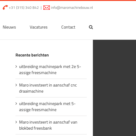
|
+31 (315) 340 842
|
info@maromachinebouw.nl
Nieuws
Vacatures
Contact
Recente berichten
uitbreiding machinepark met 2e 5-
assige freesmachine
Maro investeert in aanschaf cnc
draaimachine
uitbreiding machinepark met 5-
assige freesmachine
Maro investeert in aanschaf van
blokbed freesbank