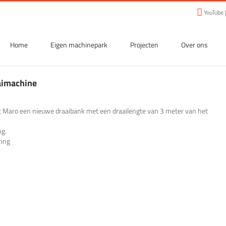
YouTube
Home
Eigen machinepark
Projecten
Over ons
aimachine
 Maro een nieuwe draaibank met een draailengte van 3 meter van het
ng.
ring