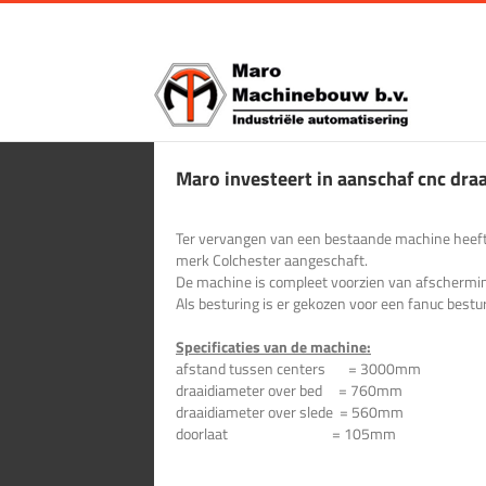
Ga
naar
inhoud
Maro investeert in aanschaf cnc dra
Ter vervangen van een bestaande machine heeft
merk Colchester aangeschaft.
De machine is compleet voorzien van afschermi
Als besturing is er gekozen voor een fanuc bestu
Specificaties van de machine:
afstand tussen centers = 3000mm
draaidiameter over bed = 760mm
draaidiameter over slede = 560mm
doorlaat = 105mm