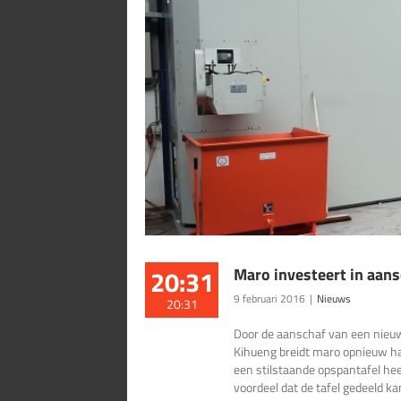
20:31
Maro investeert in aan
9 februari 2016
|
Nieuws
20:31
Door de aanschaf van een nieu
Kihueng breidt maro opnieuw haa
een stilstaande opspantafel hee
voordeel dat de tafel gedeeld ka