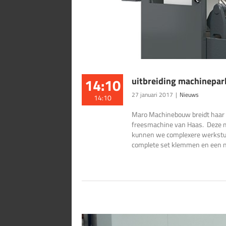
14:10
uitbreiding machinepar
27 januari 2017
|
Nieuws
14:10
Maro Machinebouw breidt haar 
freesmachine van Haas. Deze ma
kunnen we complexere werkstuk
complete set klemmen en een nu