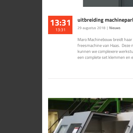
13:31
uitbreiding machinepar
29 augustus 2018
|
Nieuws
13:31
Maro Machinebouw breidt haar 
freesmachine van Haas. Deze ma
kunnen we complexere werkstukk
een complete set klemmen en ee