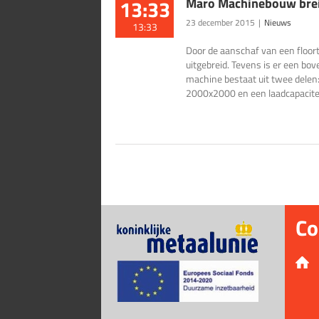
13:33
Maro Machinebouw breidt
23 december 2015
|
Nieuws
13:33
Door de aanschaf van een floor
uitgebreid. Tevens is er een bo
machine bestaat uit twee delen
2000x2000 en een laadcapaciteit
Co