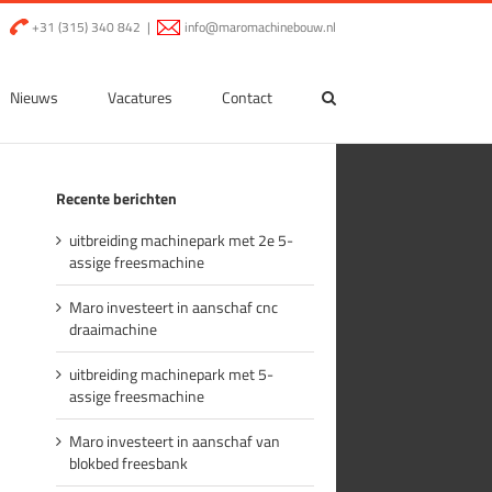
|
+31 (315) 340 842
|
info@maromachinebouw.nl
Nieuws
Vacatures
Contact
Recente berichten
uitbreiding machinepark met 2e 5-
assige freesmachine
Maro investeert in aanschaf cnc
draaimachine
uitbreiding machinepark met 5-
assige freesmachine
Maro investeert in aanschaf van
blokbed freesbank