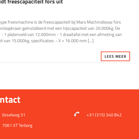
 freescapaciteit fors uit
type freesmachine is de freescapaciteit bij Maro Machinebouw fors
venloopkraan geïnstalleerd met een hijscapaciteit van 20.000kg. De
: - 1 platenveld van 12.000mm - 1 draaitafel met een afmeting van
 van 15.000kg. specificaties: - X = 16.000 mm [...]
LEES MEER
ntact
IJsselweg 31
+31 (315) 340 842
7061 XT Terborg