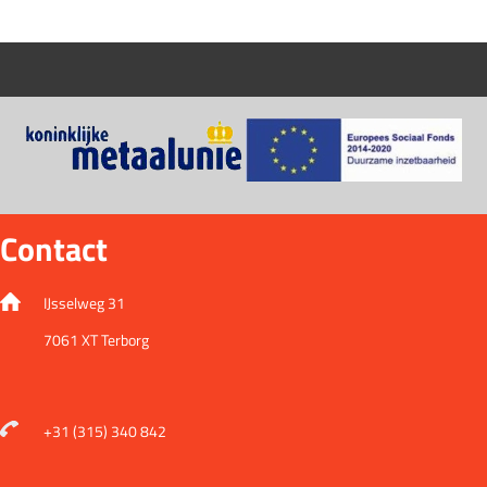
Contact
IJsselweg 31
7061 XT Terborg
+31 (315) 340 842