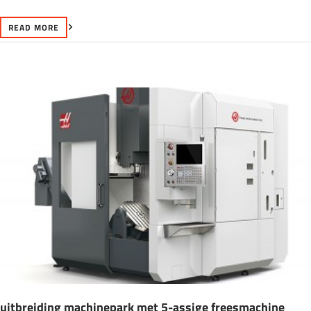
READ MORE
uitbreiding machinepark met 5-assige freesmachine