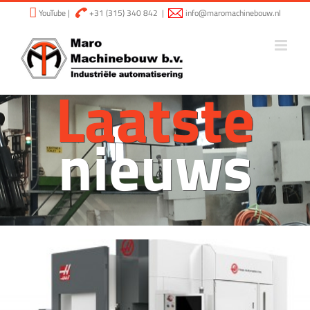
Ga
YouTube
|
+31 (315) 340 842
|
info@maromachinebouw.nl
naar
inhoud
Laatste
nieuws