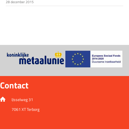
28 december 2015
Contact
IJsselweg 31
7061 XT Terborg