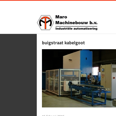
Ga
naar
inhoud
buigstraat kabelgoot