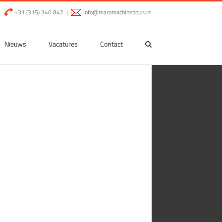
|
+31 (315) 340 842
|
info@maromachinebouw.nl
Nieuws
Vacatures
Contact