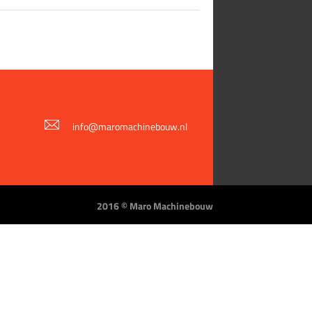
info@maromachinebouw.nl
2016 © Maro Machinebouw