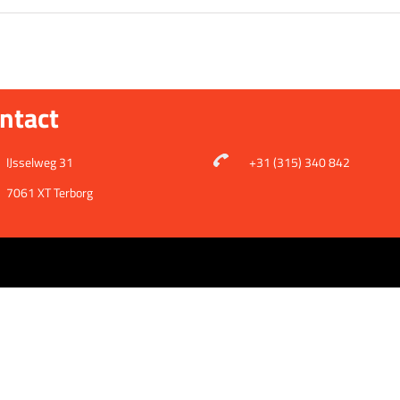
ntact
IJsselweg 31
+31 (315) 340 842
7061 XT Terborg