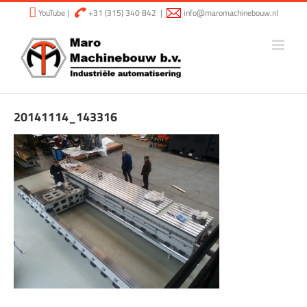
Ga
YouTube
|
+31 (315) 340 842
|
info@maromachinebouw.nl
naar
inhoud
20141114_143316