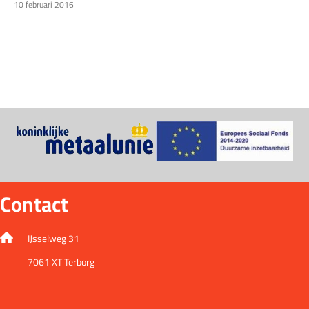
10 februari 2016
Contact
IJsselweg 31
7061 XT Terborg