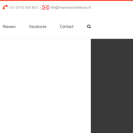
|
+31 (315) 340 842
|
info@maromachinebouw.nl
Nieuws
Vacatures
Contact