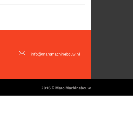
info@maromachinebouw.nl
2016 © Maro Machinebouw