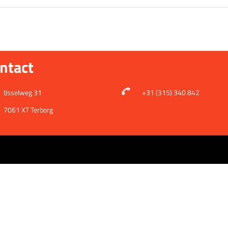
ntact
IJsselweg 31
+31 (315) 340 842
7061 XT Terborg