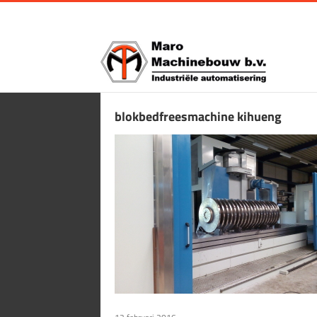
Ga
naar
inhoud
blokbedfreesmachine kihueng