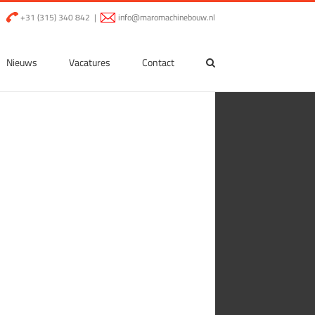
|
+31 (315) 340 842
|
info@maromachinebouw.nl
Nieuws
Vacatures
Contact