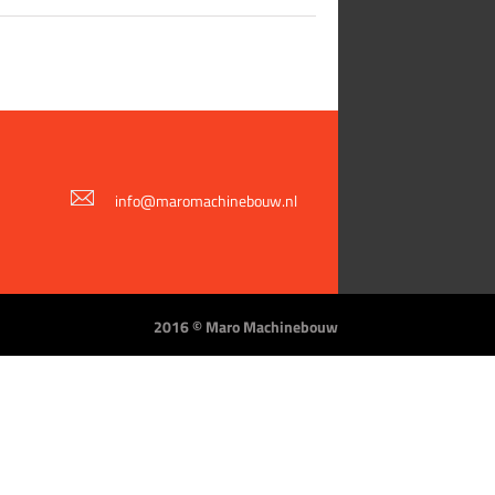
info@maromachinebouw.nl
2016 © Maro Machinebouw