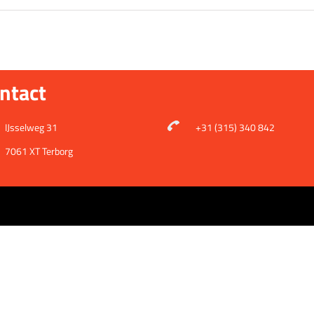
ntact
IJsselweg 31
+31 (315) 340 842
7061 XT Terborg