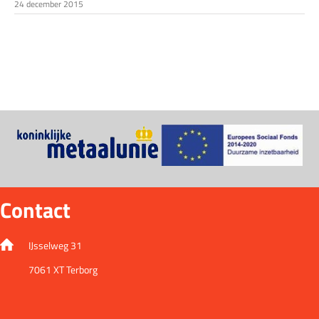
24 december 2015
Contact
IJsselweg 31
7061 XT Terborg