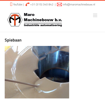
Ga
YouTube
|
+31 (315) 340 842
|
info@maromachinebouw.nl
naar
inhoud
Spiebaan