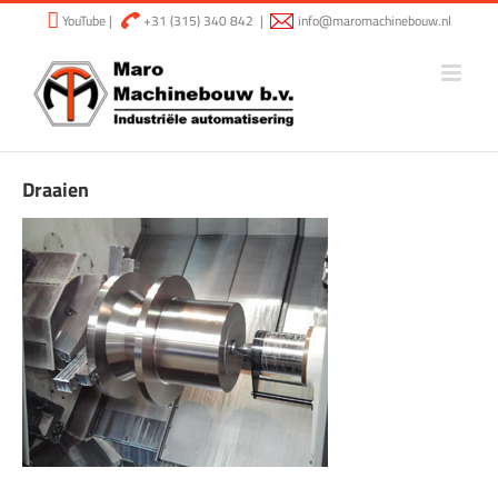
Ga
YouTube
|
+31 (315) 340 842
|
info@maromachinebouw.nl
naar
inhoud
Draaien