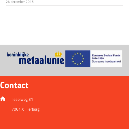
24 december 2015
Contact
IJsselweg 31
7061 XT Terborg