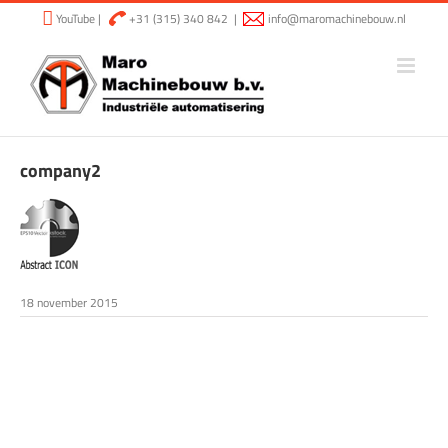
Ga
YouTube
|
+31 (315) 340 842
|
info@maromachinebouw.nl
naar
inhoud
company2
18 november 2015