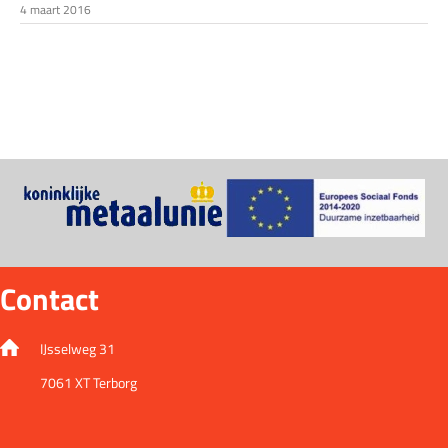
4 maart 2016
Contact
IJsselweg 31
7061 XT Terborg